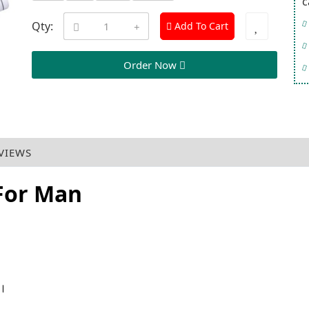
c
Qty:
Add To Cart
Order Now
VIEWS
 For Man
কা।