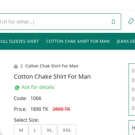
ULL SLEEVES SHIRT
COTTON CHAK SHIRT FOR MAN
JEANS D
Cotton Chak Shirt For Man
Cotton Chake Shirt For Man
Ask for details
Code:
1066
Price:
1890 TK
2800 TK
Select Size:
H
M
L
XL
XXL