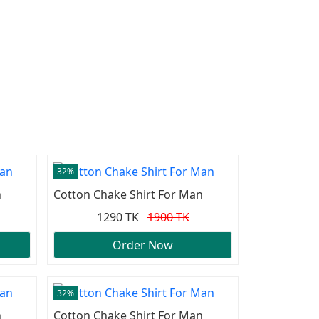
32%
n
Cotton Chake Shirt For Man
1290 TK
1900 TK
Order Now
32%
n
Cotton Chake Shirt For Man