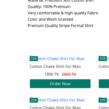
Material: Premium Soft Cotton Shirt
Quality: 100% Premium
Very comfortable & high quality Fabric
Color and Wash Granted
Premum Quality Stripe Formal Shirt
33%
33%
Cotton Chake Shirt For Man
Cotto
1890 TK
2800 TK
Order Now
32%
32%
Cotton Chake Shirt For Man
Cotto