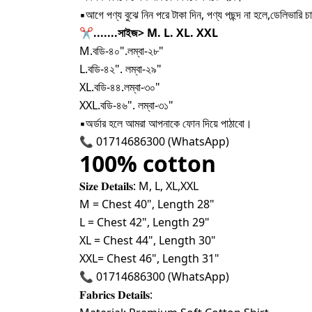
▪আগে পণ্য বুঝে নিন পরে টাকা দিন, পণ্য পছন্দ না হলে,ডেলিভারি চার্জ
✂.......সাইজ> M. L. XL. XXL
M.বডি-৪০".লম্বা-২৮"
L.বডি-৪২". লম্বা-২৯"
XL.বডি-৪৪.লম্বা-৩০"
XXL.বডি-৪৬". লম্বা-৩১"
▪অর্ডার হলে আমরা আপনাকে ফোন দিয়ে পাঠাবো।
📞 01714686300 (WhatsApp)
100% cotton
𝐒𝐢𝐳𝐞 𝐃𝐞𝐭𝐚𝐢𝐥𝐬: M, L, XL,XXL
M = Chest 40", Length 28"
L = Chest 42", Length 29"
XL = Chest 44", Length 30"
XXL= Chest 46", Length 31"
📞 01714686300 (WhatsApp)
𝐅𝐚𝐛𝐫𝐢𝐜𝐬 𝐃𝐞𝐭𝐚𝐢𝐥𝐬: